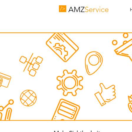
AMZ
Service
/>