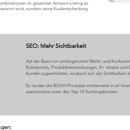
ombinationen im gesamten Amazon-Listing so
 verwirrt wird, sondern seine Kaufentscheidung
SEO: Mehr Sichtbarkeit
Auf der Basis von umfangreichen Markt- und Konkurren
Bulletpoints, Produktbeschreibungen, A+ Inhalte und
Kunden zugeschnitten, wodurch sich die Sichtbarkeit 
So landen die BiOHY-Produkte mittlerweile in all ihre
ausnahmslos unter den Top-10-Suchergebnissen.
ngen: