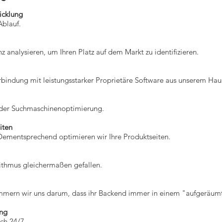
icklung
Ablauf.
 analysieren, um Ihren Platz auf dem Markt zu identifizieren.
rbindung mit leistungsstarker Proprietäre Software aus unserem Hau
 der Suchmaschinenoptimierung.
iten
Dementsprechend optimieren wir Ihre Produktseiten.
ithmus gleichermaßen gefallen.
mmern wir uns darum, dass ihr Backend immer in einem "aufgeräumt
ing
ch 24/7.