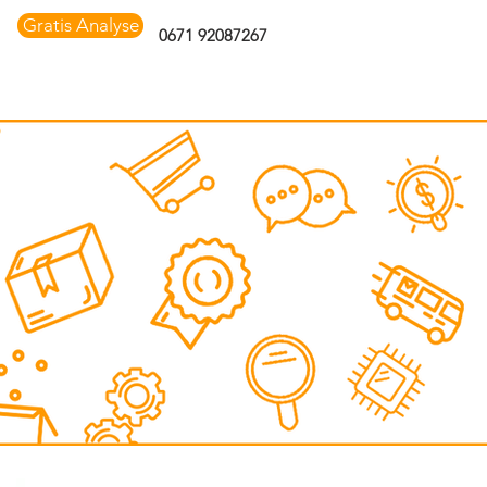
Gratis Analyse
0671 92087267