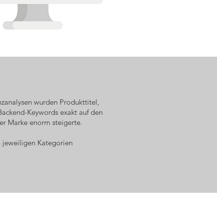
zanalysen wurden Produkttitel,
 Backend-Keywords exakt auf den
der Marke enorm steigerte.
n jeweiligen Kategorien