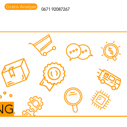
Gratis Analyse
0671 92087267
NG