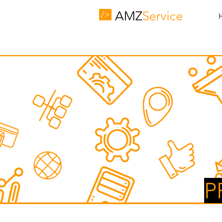
AMZ
Service
/>
P